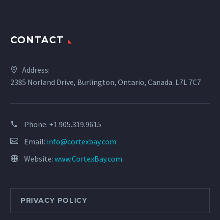
CONTACT
Address:
2385 Norland Drive, Burlington, Ontario, Canada. L7L 7C7
Phone:
+1 905.319.9615
Email:
info@cortexbay.com
Website:
www.CortexBay.com
PRIVACY POLICY