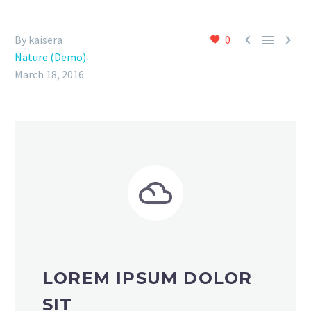



By kaisera
0
Nature (Demo)
March 18, 2016


LOREM IPSUM DOLOR
SIT