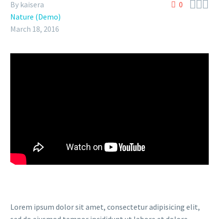



By kaisera
0
Nature (Demo)
March 18, 2016
Lorem ipsum dolor sit amet, consectetur adipisicing elit,
sed do eiusmod tempor incididunt ut labore et dolore